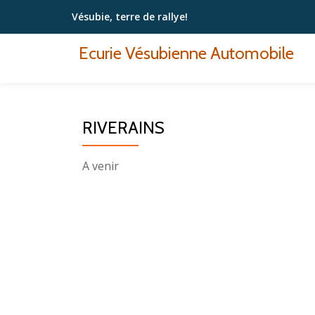
Vésubie, terre de rallye!
Aller
Ecurie Vésubienne Automobile
au
contenu
RIVERAINS
A venir